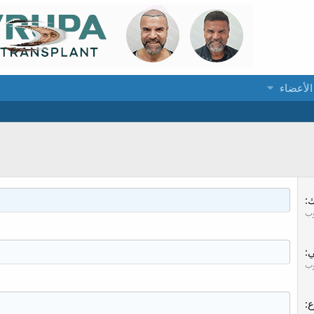
الأعضاء
ب
ي
ب
ع